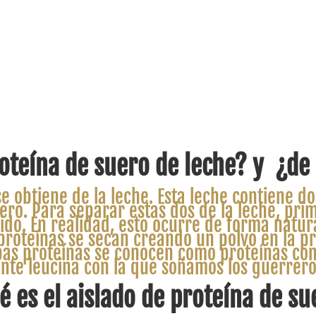
roteína de suero de leche? y ¿de
se obtiene de la leche. Esta leche contiene d
o. Para separar estas dos de la leche, prim
uido. En realidad, esto ocurre de forma natu
proteínas se secan creando un polvo en la p
as proteínas se conocen como proteínas com
ante leucina con la que soñamos los guerrero
é es el aislado de proteína de su