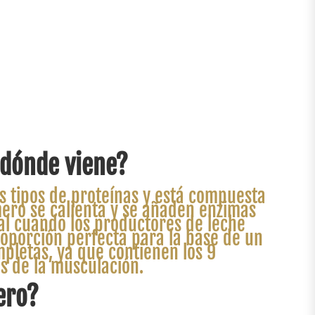
 dónde viene?
os tipos de proteínas y está compuesta
ero se calienta y se añaden enzimas
ral cuando los productores de leche
roporción perfecta para la base de un
pletas, ya que contienen los 9
s de la musculación.
ero?