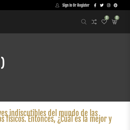
Sign In Or Register
0
0
 )
yes indiscutibles del mundo de las
s físicos. Entonces, ¿Cuál es la mejor y