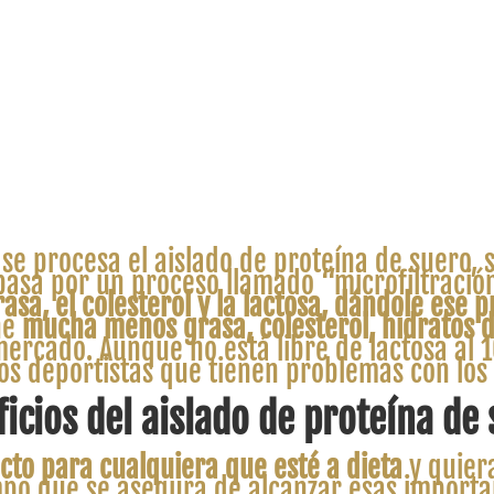
se procesa el aislado de proteína de suero, 
pasa por un proceso llamado “microfiltración
asa, el colesterol y la lactosa, dándole ese 
ne
mucha menos grasa, colesterol, hidratos d
mercado. Aunque no está libre de lactosa al
os deportistas que tienen problemas con los
icios del aislado de proteína de
cto para cualquiera que esté a dieta
y quier
empo que se asegura de alcanzar esas importa