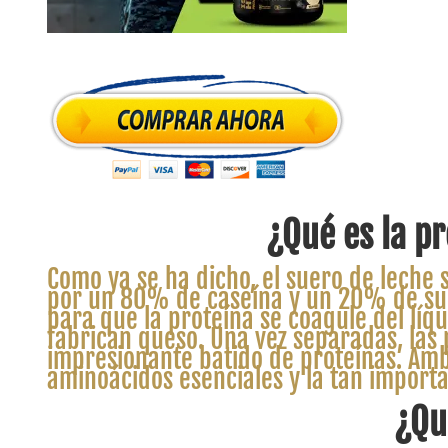
¿Qué es la p
Como ya se ha dicho, el suero de leche 
por un 80% de caseína y un 20% de suer
para que la proteína se coagule del líq
fabrican queso. Una vez separadas, las 
impresionante batido de proteínas. Amb
aminoácidos esenciales y la tan import
¿Qu