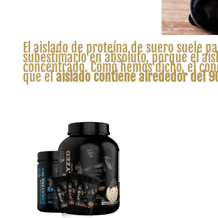
El aislado de proteína de suero suele p
subestimarlo en absoluto, porque el ais
concentrado. Como hemos dicho, el con
que el
aislado contiene alrededor del 