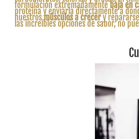
formulación extremadamente
baja en c
proteína y enviarla directamente a dond
nuestros
músculos a crecer
y repararse 
las increíbles opciones de sabor, no pu
Cu