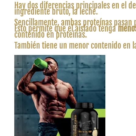
Hay dos diferencias principales en el 
ingrediente bruto, la leche.
Sencillamente, ambas proteínas pasan p
Esto permite que el aislado tenga
menos
contenido en proteínas.
También tiene un menor contenido en la