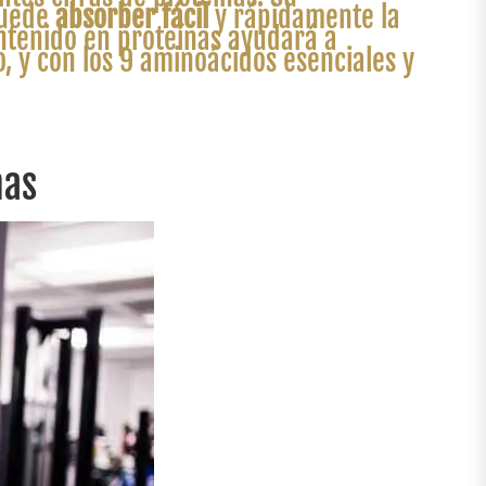
puede
absorber fácil
y rápidamente la
ontenido en proteínas ayudará a
, y con los 9 aminoácidos esenciales y
nas