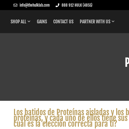
info@thehulklab.com
888 912 HULK (4855)
SHOP ALL
GAINS
CONTACT US
PARTNER WITH US
P
Los batidos de Proteínas aisladas y los
proteínas, y cada uno de ellos tiene sus
cuál es la elección correcta para ti?