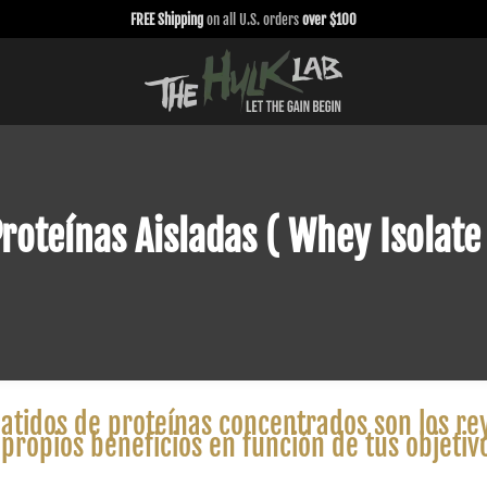
FREE Shipping
on all U.S. orders
over $100
roteínas Aisladas ( Whey Isolate
 batidos de proteínas concentrados son los re
 propios beneficios en función de tus objetivo