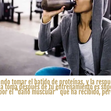
ando tomar el batido de proteínas, y la respu
una toma después de tu entrenamiento es sup
 por el “daño muscular” que ha recibido, pe