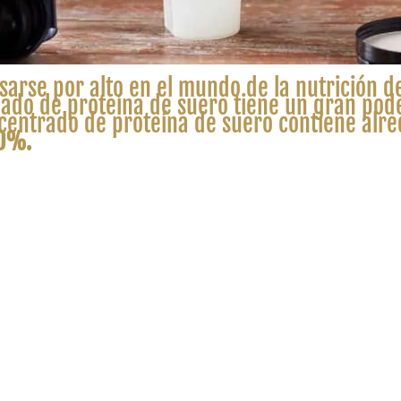
asarse por alto en el mundo de la nutrición d
lado de proteína de suero tiene un gran pode
centrado de proteína de suero contiene alr
90%.