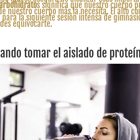
arbohidrato
s significa que nuestro cuerpo 
e nuestro cuerpo más la necesita. El alto c
para la siguiente sesión intensa de gimnasio
edes equivocarte.
ando tomar el aislado de proteí