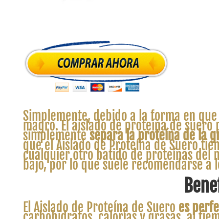
Simplemente, debido a la forma en que 
magro. El aislado de proteína de suero 
simplemente
separa la proteína de la gr
que el Aislado de Proteína de Suero tie
cualquier otro batido de proteínas del 
bajo, por lo que suele recomendarse a l
Benef
El Aislado de Proteína de Suero
es perfe
carbohidratos, calorías y grasas, al ti