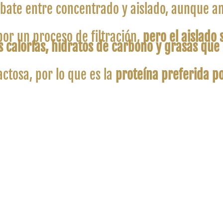
debate entre concentrado y aislado, aunque 
or un proceso de filtración,
pero el aislado
 calorías, hidratos de carbono y grasas que
ctosa, por lo que es la
proteína preferida po