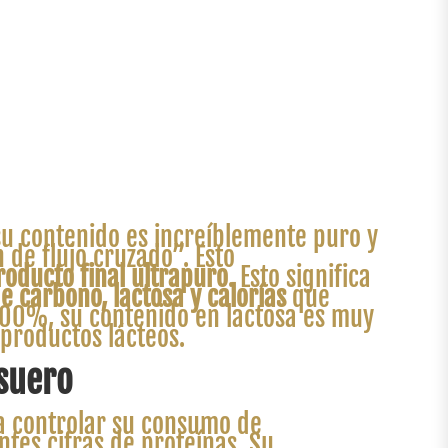
su contenido es increíblemente puro y
 de flujo cruzado”. Esto
producto final ultrapuro
. Esto significa
e carbono, lactosa y calorías
que
 100%, su contenido en lactosa es muy
 productos lácteos.
 suero
a controlar su consumo de
ntes cifras de proteínas. Su