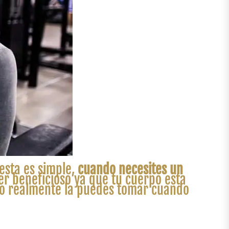
esta es simple,
cuando necesites un
er beneficioso ya que tu cuerpo esta
ro realmente la puedes tomar cuando