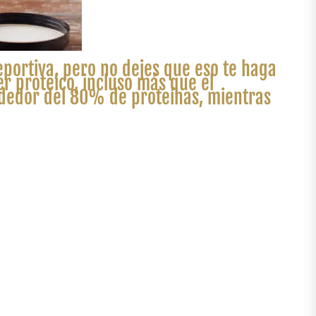
eportiva, pero no dejes que eso te haga
r proteico, incluso más que el
ededor del 80% de proteínas, mientras