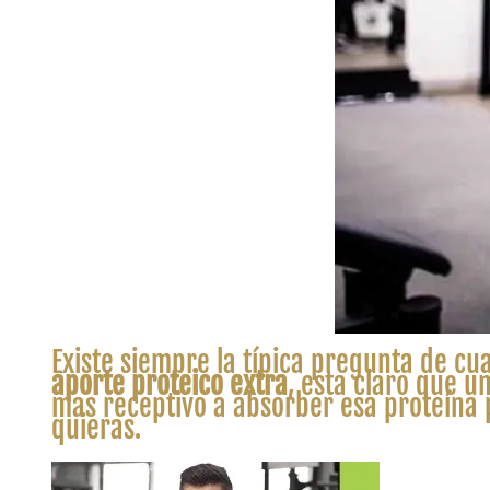
Existe siempre la típica pregunta de cu
aporte proteico extra
, esta claro que 
mas receptivo a absorber esa proteína
quieras.